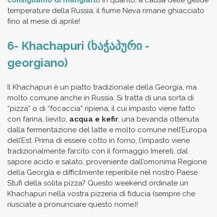
consigliamo di mangiarli
) in quanto, a causa delle gelide
temperature della Russia, il fiume Neva rimane ghiacciato
fino al mese di aprile!
6- Khachapuri (ხაჭაპური -
georgiano)
Il Khachapuri è un piatto tradizionale della Georgia, ma
molto comune anche in Russia. Si tratta di una sorta di
“pizza” o di “focaccia” ripiena, il cui impasto viene fatto
con farina, lievito,
acqua e kefir
, una bevanda ottenuta
dalla fermentazione del latte e molto comune nell’Europa
dell’Est. Prima di essere cotto in forno, l’impasto viene
tradizionalmente farcito con il formaggio Imereti, dal
sapore acido e salato, proveniente dall’omonima Regione
della Georgia e difficilmente reperibile nel nostro Paese.
Stufi della solita pizza? Questo weekend ordinate un
Khachapuri nella vostra pizzeria di fiducia (sempre che
riusciate a pronunciare questo nome)!