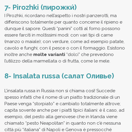
7- Pirozhki (пирожки́)
I Pirozhki, ricordano nell’aspetto i nostri panzerotti, ma
differiscono totalmente per quanto concerne il ripieno e
dunque il sapore. Questi “panini” cotti al forno possono
essere farciti in moltissimi modi: con vari tipi di carne
(manzo o maiale); con verdure, come ad esempio patate,
cavolo e funghi; con il pesce o con il formaggio. Esistono
inoltre anche
molte varianti
“dolci” che prevedono
l’utilizzo della marmellata o di frutta, come le mele.
8- Insalata russa (салат Оливье́)
L’insalata russa in Russia non si chiama così! Succede
spesso infatti che il nome di un piatto tradizionale di un
Paese venga “storpiato” e cambiato totalmente altrove;
capita sovente anche per i piatti tipici italiani: è il caso, ad
esempio, del pesto alla genovese che in Irlanda viene
chiamato “pesto Neapolitan” in quanto non c’è nessuna
città più “italiana” di Napoli e Genova è pressocché