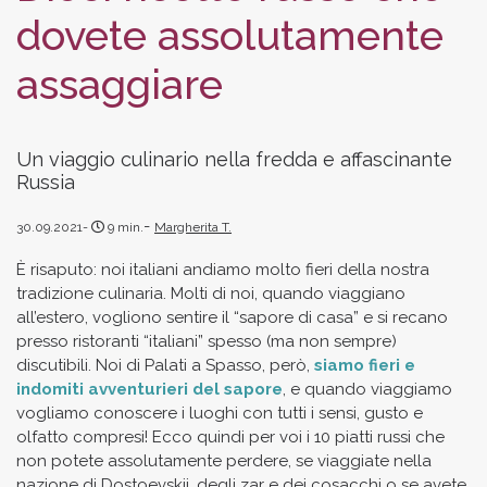
dovete assolutamente
assaggiare
Un viaggio culinario nella fredda e affascinante
Russia
30.09.2021
9
min.
Margherita T.
È risaputo: noi italiani andiamo molto fieri della nostra
tradizione culinaria. Molti di noi, quando viaggiano
all’estero, vogliono sentire il “sapore di casa” e si recano
presso ristoranti “italiani” spesso (ma non sempre)
discutibili. Noi di Palati a Spasso, però,
siamo fieri e
indomiti avventurieri del sapore
, e quando viaggiamo
vogliamo conoscere i luoghi con tutti i sensi, gusto e
olfatto compresi! Ecco quindi per voi i 10 piatti russi che
non potete assolutamente perdere, se viaggiate nella
nazione di Dostoevskij, degli zar e dei cosacchi o se avete