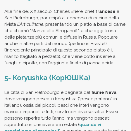
Alla fine del XIX secolo, Charles Brière, chef
francese
a
San Pietroburgo, partecipò al concorso di cucina della
rivista
L’Art culinarie
, presentando un piatto a base di carne
che chiamò “Manzo alla Stroganoff” e che oggi è una
delle pietanze più comuni e diffuse in Russia. Popolare
anche in altre parti del mondo (perfino in Brasile!),
l’ingrediente principale di questo secondo piatto è il
manzo (tagliato a pezzetti), che viene cotto insieme a
funghi e cipolle, con l’aggiunta finale di panna acida.
5- Koryushka (KopЮШКa)
La città di San Pietroburgo è bagnata dal
fiume Neva
,
dove vengono pescati i Koryushka (“pesce perlano” in
italiano), ossia dei piccoli pesci che interi vengono
marinati, impanati e fritti, serviti con diverse salse. Essi si
possono reperire tutto l’anno, ma vengono pescati
soprattutto in primavera e in estate (
quando vi