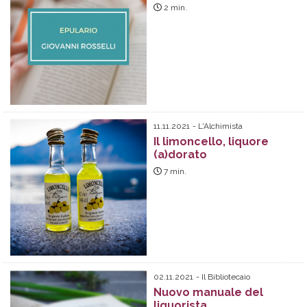
2
min.
11.11.2021
L'Alchimista
Il limoncello, liquore
(a)dorato
7
min.
02.11.2021
Il Bibliotecaio
Nuovo manuale del
liquorista