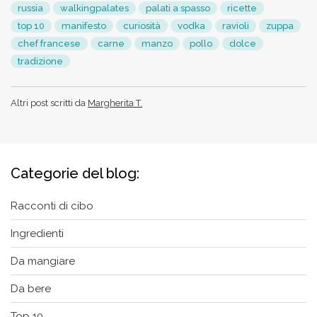
russia
walkingpalates
palati a spasso
ricette
top 10
manifesto
curiosità
vodka
ravioli
zuppa
chef francese
carne
manzo
pollo
dolce
tradizione
Altri post scritti da
Margherita T.
Categorie del blog:
Racconti di cibo
Ingredienti
Da mangiare
Da bere
Top 10