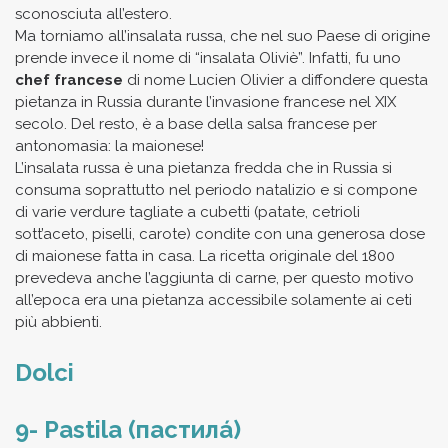
sconosciuta all’estero.
Ma torniamo all’insalata russa, che nel suo Paese di origine
prende invece il nome di “insalata Oliviè”. Infatti, fu uno
chef francese
di nome Lucien Olivier a diffondere questa
pietanza in Russia durante l’invasione francese nel XIX
secolo. Del resto, è a base della salsa francese per
antonomasia: la maionese!
L’insalata russa è una pietanza fredda che in Russia si
consuma soprattutto nel periodo natalizio e si compone
di varie verdure tagliate a cubetti (patate, cetrioli
sott’aceto, piselli, carote) condite con una generosa dose
di maionese fatta in casa. La ricetta originale del 1800
prevedeva anche l’aggiunta di carne, per questo motivo
all’epoca era una pietanza accessibile solamente ai ceti
più abbienti.
Dolci
9- Pastila (пастила́)