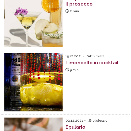
il prosecco
6
min.
15.12.2021
L'Alchimista
Limoncello in cocktail
9
min.
02.12.2021
Il Bibliotecaio
Epulario