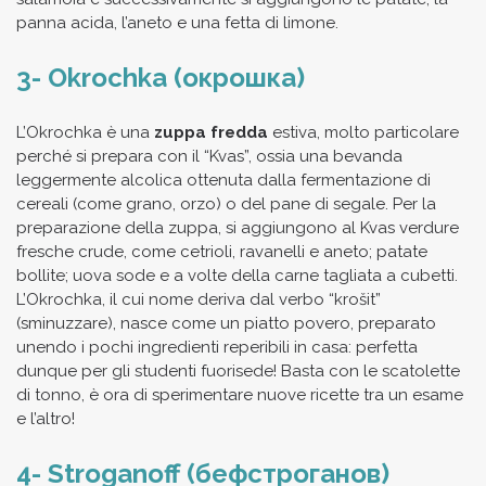
panna acida, l’aneto e una fetta di limone.
3- Okrochka (окрошка)
L’Okrochka è una
zuppa fredda
estiva, molto particolare
perché si prepara con il “Kvas”, ossia una bevanda
leggermente alcolica ottenuta dalla fermentazione di
cereali (come grano, orzo) o del pane di segale. Per la
preparazione della zuppa, si aggiungono al Kvas verdure
fresche crude, come cetrioli, ravanelli e aneto; patate
bollite; uova sode e a volte della carne tagliata a cubetti.
L’Okrochka, il cui nome deriva dal verbo “krošit”
(sminuzzare), nasce come un piatto povero, preparato
unendo i pochi ingredienti reperibili in casa: perfetta
dunque per gli studenti fuorisede! Basta con le scatolette
di tonno, è ora di sperimentare nuove ricette tra un esame
e l’altro!
4- Stroganoff (бефстроганов)