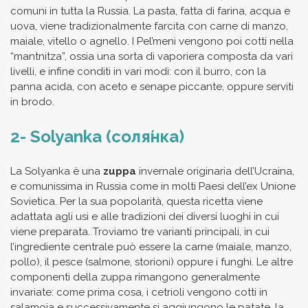
comuni in tutta la Russia. La pasta, fatta di farina, acqua e
uova, viene tradizionalmente farcita con carne di manzo,
maiale, vitello o agnello. I Pel’meni vengono poi cotti nella
“mantnitza”, ossia una sorta di vaporiera composta da vari
livelli, e infine conditi in vari modi: con il burro, con la
panna acida, con aceto e senape piccante, oppure serviti
in brodo.
2- Solyanka (соля́нка)
La Solyanka è una
zuppa
invernale originaria dell’Ucraina,
e comunissima in Russia come in molti Paesi dell’ex Unione
Sovietica. Per la sua popolarità, questa ricetta viene
adattata agli usi e alle tradizioni dei diversi luoghi in cui
viene preparata. Troviamo tre varianti principali, in cui
l’ingrediente centrale può essere la carne (maiale, manzo,
pollo), il pesce (salmone, storioni) oppure i funghi. Le altre
componenti della zuppa rimangono generalmente
invariate: come prima cosa, i cetrioli vengono cotti in
salamoia e successivamente si aggiungono le patate, la