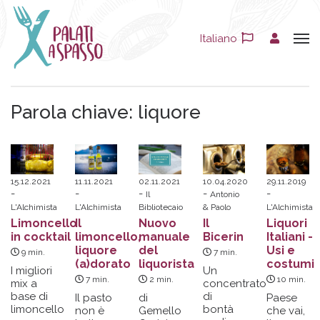
Italiano
Parola chiave:
liquore
15.12.2021
11.11.2021
02.11.2021
10.04.2020
29.11.2019
Il
Antonio
L'Alchimista
L'Alchimista
Bibliotecaio
& Paolo
L'Alchimista
Limoncello
Il
Nuovo
Il
Liquori
in cocktail
limoncello,
manuale
Bicerin
Italiani -
liquore
del
Usi e
9
min.
7
min.
(a)dorato
liquorista
costumi
I migliori
Un
7
min.
2
min.
10
min.
mix a
concentrato
base di
di
Il pasto
di
Paese
limoncello
bontà
non è
Gemello
che vai,