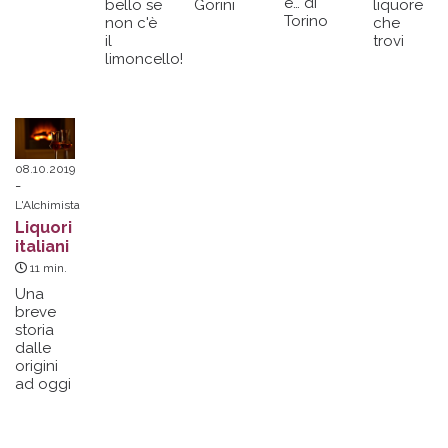
e… di
bello se
Gorini
liquore
Torino
non c'è
che
il
trovi
limoncello!
08.10.2019
L'Alchimista
Liquori
italiani
11
min.
Una
breve
storia
dalle
origini
ad oggi