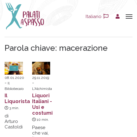
Italiano
Parola chiave:
macerazione
08.01.2020
29.11.2019
Il
Bibliotecaio
L'Alchimista
Il
Liquori
Liquorista
Italiani -
Usi e
3
min.
costumi
di
10
min.
Arturo
Castoldi
Paese
che vai,