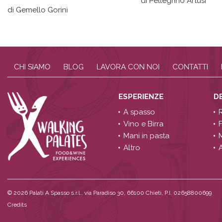
di Pellegrino Artusi
di Gemello Gorini
CHI SIAMO
BLOG
LAVORA CON NOI
CONTATTI
ESPERIENZE
D
A spasso
Vino e Birra
Mani in pasta
Altro
A
© 2026
Palati A Spasso s.r.l., via Paradiso 30, 66100 Chieti, P.I. 02658800699
Credits