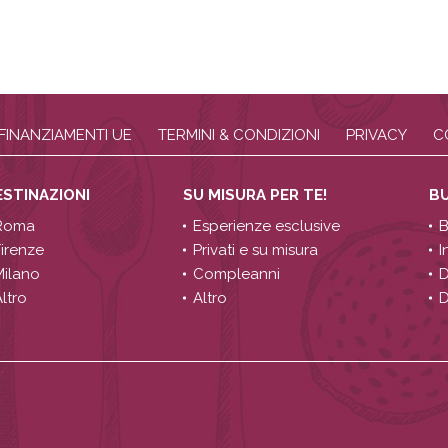
FINANZIAMENTI UE
TERMINI & CONDIZIONI
PRIVACY
C
ESTINAZIONI
SU MISURA PER TE!
B
Roma
Esperienze esclusive
B
Firenze
Privati e su misura
I
Milano
Compleanni
D
ltro
Altro
D