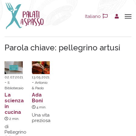
Italiano
Parola chiave:
pellegrino artusi
02.07.2021
13.05.2021
Il
Antonio
Bibliotecaio
& Paolo
La
Ada
scienza
Boni
in
4
min.
cucina
Una vita
2
min.
preziosa
di
Pellegrino