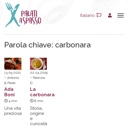
Italiano
Parola chiave:
carbonara
13.05.2021
02.04.2019
Antonio
Fabrizia
& Paolo
D.
Ada
La
Boni
carbonara
4
min.
8
min.
Una vita
Storia,
preziosa
origine
e
curiosità