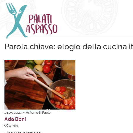
Parola chiave:
elogio della cucina i
13.05.2021
Antonio & Paolo
Ada Boni
4
min.