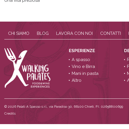
Una vita preziosa
CHI SIAMO
BLOG
LAVORA CON NOI
CONTATTI
ESPERIENZE
D
A spasso
Vino e Birra
Mani in pasta
Altro
A
© 2026
Palati A Spasso s.r.l., via Paradiso 30, 66100 Chieti, P.I. 02658800699
Credits