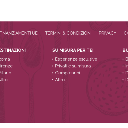
FINANZIAMENTI UE
TERMINI & CONDIZIONI
PRIVACY
C
ESTINAZIONI
SU MISURA PER TE!
B
Roma
Esperienze esclusive
B
Firenze
Privati e su misura
I
Milano
Compleanni
D
ltro
Altro
D