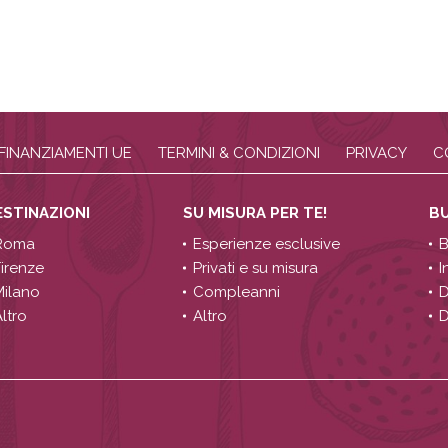
FINANZIAMENTI UE
TERMINI & CONDIZIONI
PRIVACY
C
ESTINAZIONI
SU MISURA PER TE!
B
Roma
Esperienze esclusive
B
Firenze
Privati e su misura
I
Milano
Compleanni
D
ltro
Altro
D