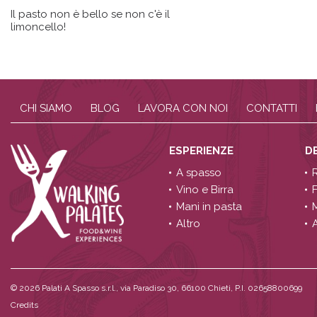
Il pasto non è bello se non c'è il
limoncello!
CHI SIAMO
BLOG
LAVORA CON NOI
CONTATTI
ESPERIENZE
D
A spasso
Vino e Birra
Mani in pasta
Altro
A
© 2026
Palati A Spasso s.r.l., via Paradiso 30, 66100 Chieti, P.I. 02658800699
Credits