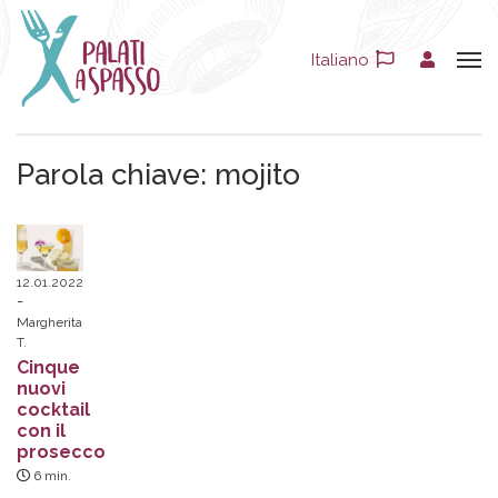
Italiano
Parola chiave:
mojito
12.01.2022
Margherita
T.
Cinque
nuovi
cocktail
con il
prosecco
6
min.