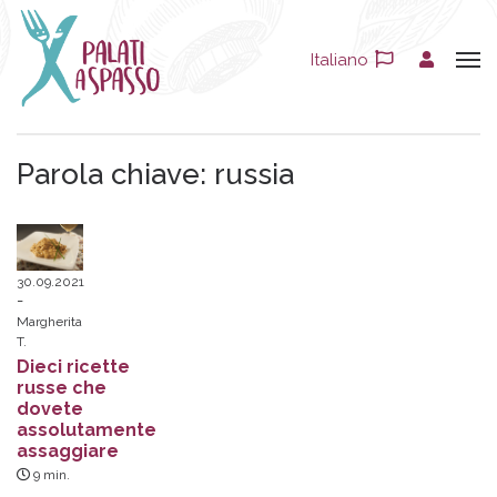
Italiano
Parola chiave:
russia
30.09.2021
Margherita
T.
Dieci ricette
russe che
dovete
assolutamente
assaggiare
9
min.