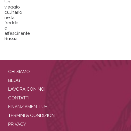
Un
viaggio
culinario
nella
fredda
e
affascinante
Russia
CHI SIAMO
BLOG
LAVORA CON NOI
CONTATTI
FINANZIAMENTI UE
TERMINI & CONDIZIONI
PRIVACY