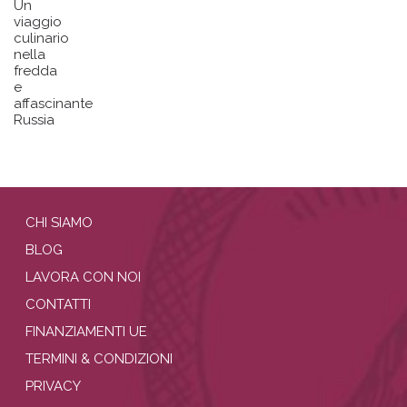
Un
viaggio
culinario
nella
fredda
e
affascinante
Russia
CHI SIAMO
BLOG
LAVORA CON NOI
CONTATTI
FINANZIAMENTI UE
TERMINI & CONDIZIONI
PRIVACY