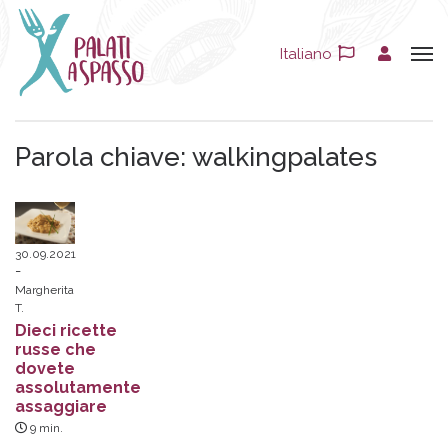
Italiano
Parola chiave:
walkingpalates
30.09.2021
Margherita
T.
Dieci ricette
russe che
dovete
assolutamente
assaggiare
9
min.