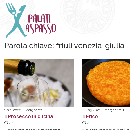
Parola chiave:
friuli venezia-giulia
17.01.2022
Margherita T.
08.03.2021
Margherita T.
Il Prosecco in cucina
Il Frico
7
min.
7
min.