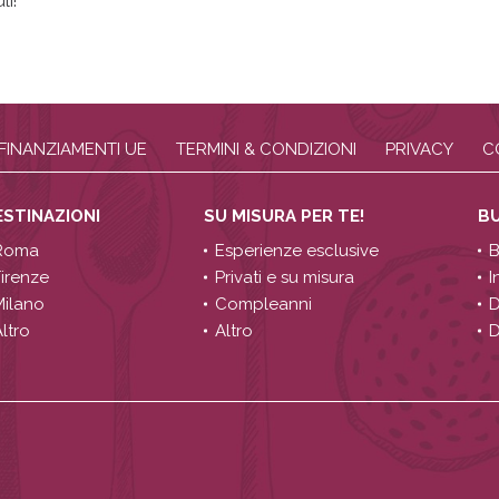
li!
FINANZIAMENTI UE
TERMINI & CONDIZIONI
PRIVACY
C
ESTINAZIONI
SU MISURA PER TE!
B
Roma
Esperienze esclusive
B
Firenze
Privati e su misura
I
Milano
Compleanni
D
ltro
Altro
D