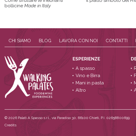
Come sfruttare le inebrianti
Il piatto simbolo del Friu
bollicine
Made in Italy
CHI SIAMO
BLOG
LAVORA CON NOI
CONTATTI
ESPERIENZE
D
A spasso
Vino e Birra
Mani in pasta
Altro
A
© 2026
Palati A Spasso s.r.l., via Paradiso 30, 66100 Chieti, P.I. 02658800699
Credits