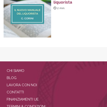
liquorista
2
min.
CHI SIAMO
BLOG
LAVORA CON NOI
CONTATTI
FINANZIAMENTI UE
TERMINI & CONDIZIONI