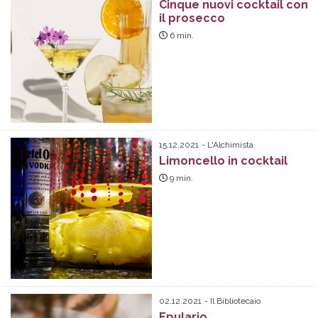
Cinque nuovi cocktail con
il prosecco
6
min.
15.12.2021
L'Alchimista
Limoncello in cocktail
9
min.
02.12.2021
Il Bibliotecaio
Epulario