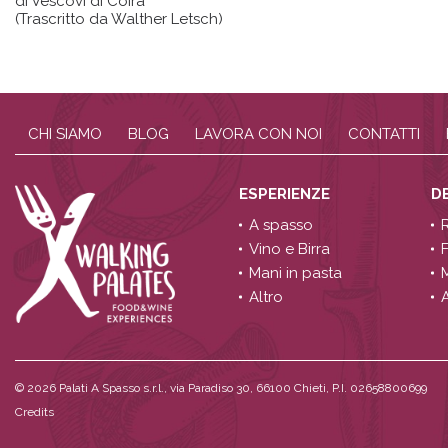
di Vescovi di Coira
(Trascritto da Walther Letsch)
CHI SIAMO
BLOG
LAVORA CON NOI
CONTATTI
ESPERIENZE
D
A spasso
Vino e Birra
Mani in pasta
Altro
A
© 2026
Palati A Spasso s.r.l., via Paradiso 30, 66100 Chieti, P.I. 02658800699
Credits