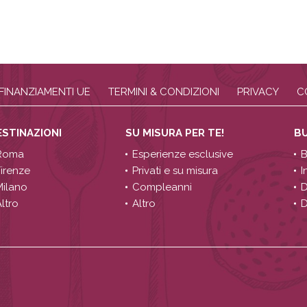
FINANZIAMENTI UE
TERMINI & CONDIZIONI
PRIVACY
C
ESTINAZIONI
SU MISURA PER TE!
B
Roma
Esperienze esclusive
B
Firenze
Privati e su misura
I
Milano
Compleanni
D
ltro
Altro
D