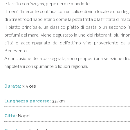
e farcito con ‘
nzogna
, pepe nero e mandorle.
Il menù itinerante continua con un calice di vino locale e una de
di Street food napoletano come la pizza fritta o la frittata di mac
Il piatto principale, un classico piatto di pasta o un secondo is
profumi del mare, viene degustato in uno dei ristoranti più rinom
città e accompagnato da dell’ottimo vino proveniente dalla
Benevento.
A conclusione della passeggiata, sono proposti una selezione di do
napoletani con spumante o liquori regionali.
Durata:
3.5 ore
Lunghezza percorso:
3.5 km
Città:
Napoli