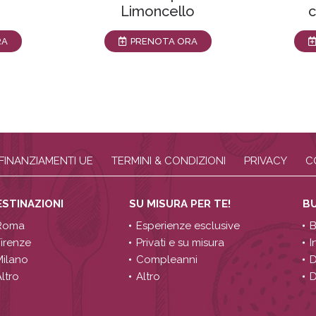
Limoncello
c
RA
PRENOTA ORA
FINANZIAMENTI UE
TERMINI & CONDIZIONI
PRIVACY
C
ESTINAZIONI
SU MISURA PER TE!
B
Roma
Esperienze esclusive
B
Firenze
Privati e su misura
I
Milano
Compleanni
D
ltro
Altro
D