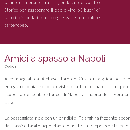
Un menù itinerante tra i migliori locali del Centro
Storico per assaporare il cibo e vino più buoni di
Napoli circondati dall'accoglienza e dal calore
partenopeo.
Amici a spasso a Napoli
Codice:
Accompagnati dall’Ambasciatore del Gusto, una guida locale e
enogastronomia, sono previste quattro fermate in un perco
scoperta del centro storico di Napoli assaporando la vera an
città.
La passeggiata inizia con un brindisi di Falanghina frizzante acc
dal classico tarallo napoletano, venduto un tempo per strada d