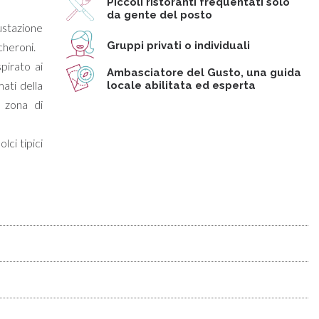
Piccoli ristoranti frequentati solo
da gente del posto
gustazione
Gruppi privati o individuali
cheroni.
pirato ai
Ambasciatore del Gusto, una guida
ati della
locale abilitata ed esperta
 zona di
lci tipici