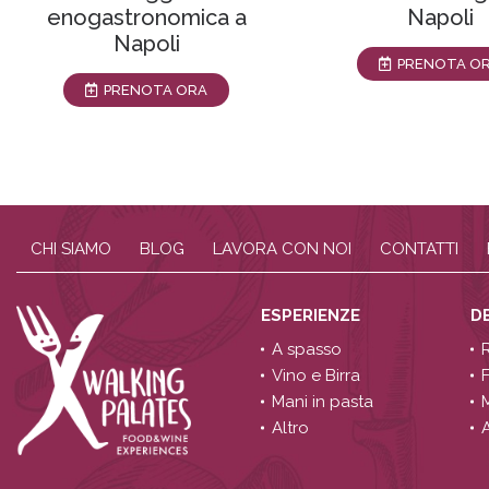
enogastronomica a
Napoli
Napoli
PRENOTA O
PRENOTA ORA
CHI SIAMO
BLOG
LAVORA CON NOI
CONTATTI
ESPERIENZE
D
A spasso
Vino e Birra
Mani in pasta
Altro
A