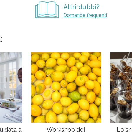
Altri dubbi?
Domande frequenti
:
uidata a
Workshop del
Lo sh