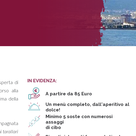
IN EVIDENZA:
sperta di
rso alla
A partire da 85 Euro
ima della
Un menù completo, dall'aperitivo al
dolce!
Minimo 5 soste con numerosi
assaggi
ompagnata
di cibo
ai
tarallari