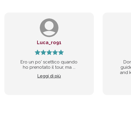
Luca_ro91
Ero un po' scettico quando
Dom
ho prenotato il tour, ma ...
guide
and k
Leggi di più