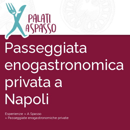
Passeggiata
enogastronomica
privata a
Napoli
Esperienze
»
A Spasso
»
Passeggiate enogastronomiche private