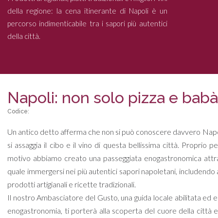
della regione: la cena itinerante di Napoli è un
percorso indimenticabile tra i sapori più autentici
della città.
Napoli: non solo pizza e babà
Codice:
Un antico detto afferma che non si può conoscere davvero Napo
si assaggia il cibo e il vino di questa bellissima città. Proprio 
motivo abbiamo creato una passeggiata enogastronomica attr
quale immergersi nei più autentici sapori napoletani, includendo 
prodotti artigianali e ricette tradizionali.
Il nostro Ambasciatore del Gusto, una guida locale abilitata ed e
enogastronomia, ti porterà alla scoperta del cuore della città e 