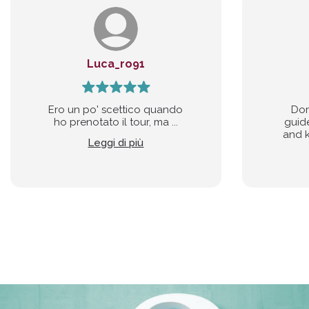
Luca_ro91
Ero un po' scettico quando
Dom
ho prenotato il tour, ma ...
guide
and k
Leggi di più