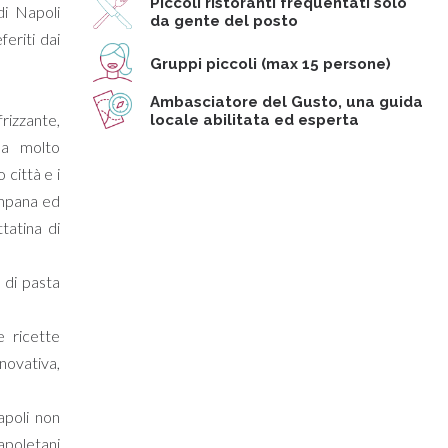
Piccoli ristoranti frequentati solo
di Napoli
da gente del posto
feriti dai
Gruppi piccoli (max 15 persone)
Ambasciatore del Gusto, una guida
frizzante,
locale abilitata ed esperta
ma molto
 città e i
campana ed
tatina di
 di pasta
e ricette
novativa,
apoli non
apoletani