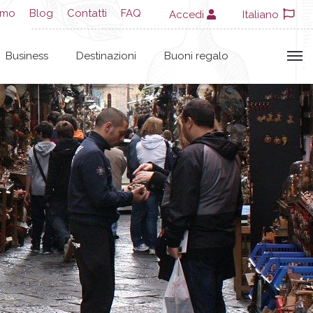
amo
Blog
Contatti
FAQ
Accedi
Italiano
Business
Destinazioni
Buoni regalo