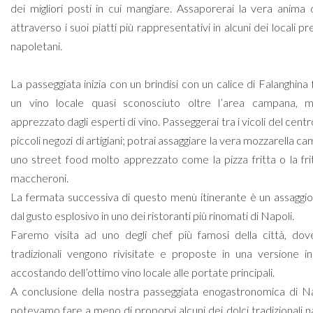
dei migliori posti in cui mangiare. Assaporerai la vera anima 
attraverso i suoi piatti più rappresentativi in alcuni dei locali pre
napoletani.
La passeggiata inizia con un brindisi con un calice di Falanghina 
un vino locale quasi sconosciuto oltre l’area campana, 
apprezzato dagli esperti di vino. Passeggerai tra i vicoli del centro
piccoli negozi di artigiani; potrai assaggiare la vera mozzarella 
uno street food molto apprezzato come la pizza fritta o la frit
maccheroni.
La fermata successiva di questo menù itinerante è un assaggio
dal gusto esplosivo in uno dei ristoranti più rinomati di Napoli.
Faremo visita ad uno degli chef più famosi della città, dov
tradizionali vengono rivisitate e proposte in una versione in
accostando dell’ottimo vino locale alle portate principali.
A conclusione della nostra passeggiata enogastronomica di N
potevamo fare a meno di proporvi alcuni dei dolci tradizionali n