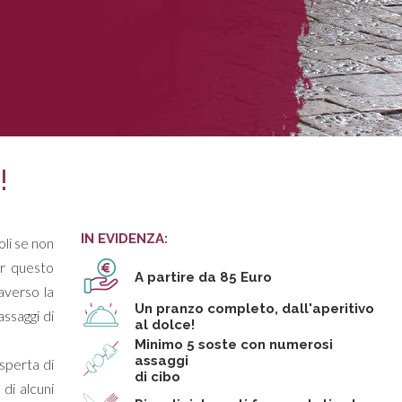
!
IN EVIDENZA:
li se non
per questo
A partire da 85 Euro
averso la
Un pranzo completo, dall'aperitivo
assaggi di
al dolce!
Minimo 5 soste con numerosi
assaggi
sperta di
di cibo
di alcuni