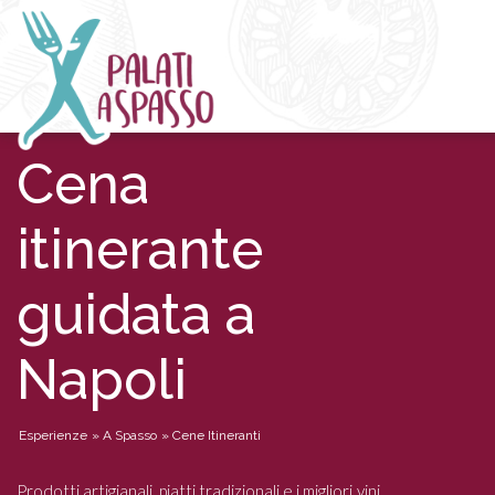
Cena
itinerante
guidata a
Napoli
Esperienze
»
A Spasso
»
Cene Itineranti
Prodotti artigianali, piatti tradizionali e i migliori vini