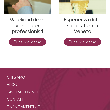
Weekend di vini
Esperienza della
veneti per
sboccatura in
professionisti
Veneto
PRENOTA ORA
PRENOTA ORA
CHI SIAMO
BLOG
LAVORA CON NOI
CONTATTI
FINANZIAMENTI UE