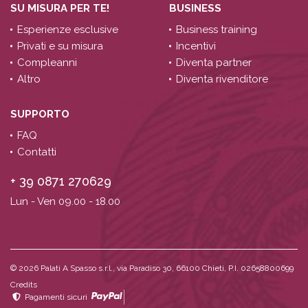
SU MISURA PER TE!
BUSINESS
Esperienze esclusive
Business training
Privati e su misura
Incentivi
Compleanni
Diventa partner
Altro
Diventa rivenditore
SUPPORTO
FAQ
Contatti
+ 39 0871 270629
Lun - Ven 09.00 - 18.00
© 2026
Palati A Spasso s.r.l., via Paradiso 30, 66100 Chieti, P.I. 02658800699
Credits
Pagamenti sicuri