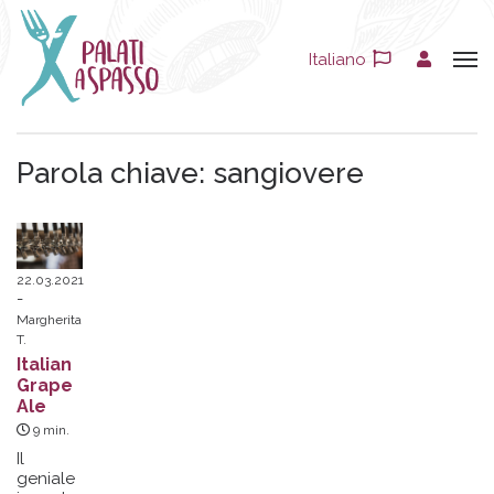
Italiano
Parola chiave:
sangiovere
22.03.2021
Margherita
T.
Italian
Grape
Ale
9
min.
Il
geniale