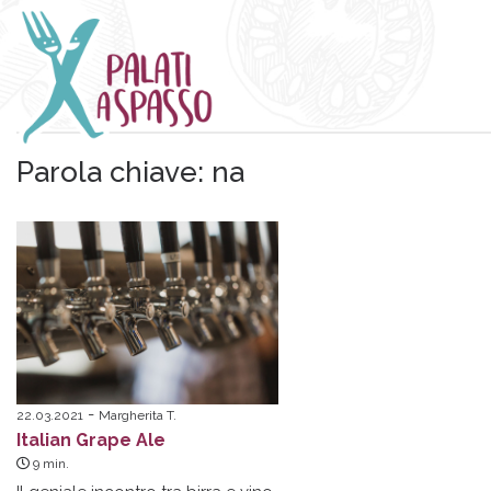
Parola chiave:
na
22.03.2021
Margherita T.
Italian Grape Ale
9
min.