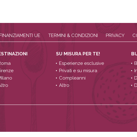
FINANZIAMENTI UE
TERMINI & CONDIZIONI
PRIVACY
C
ESTINAZIONI
SU MISURA PER TE!
B
Roma
Esperienze esclusive
B
Firenze
Privati e su misura
I
Milano
Compleanni
D
ltro
Altro
D