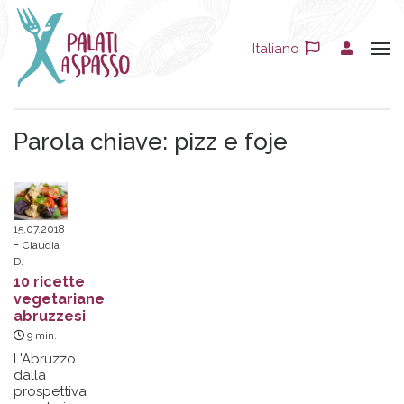
Italiano
Parola chiave:
pizz e foje
15.07.2018
Claudia
D.
10 ricette
vegetariane
abruzzesi
9
min.
L'Abruzzo
dalla
prospettiva