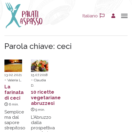
Italiano
Parola chiave:
ceci
13.02.2021
15.07.2018
Valeria L.
Claudia
D.
La
10 ricette
farinata
vegetariane
di ceci
abruzzesi
6
min.
9
min.
Semplice
ma dal
L'Abruzzo
sapore
dalla
strepitoso
prospettiva