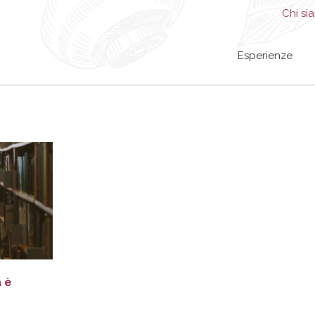
Chi si
Esperienze
a è