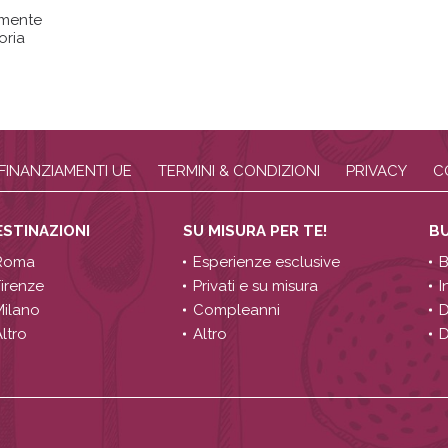
amente
oria
FINANZIAMENTI UE
TERMINI & CONDIZIONI
PRIVACY
C
ESTINAZIONI
SU MISURA PER TE!
B
Roma
Esperienze esclusive
B
Firenze
Privati e su misura
I
Milano
Compleanni
D
ltro
Altro
D