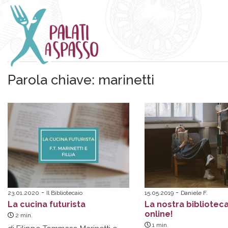
Parola chiave:
marinetti
23.01.2020
Il Bibliotecaio
15.05.2019
Daniele F.
La cucina futurista
La nostra bibliotec
online!
2
min.
1
min.