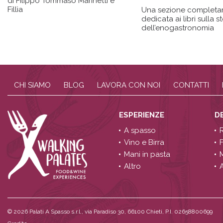
di Filippo Tommaso Marinetti e
Fillìa
Una sezione complet
dedicata ai libri sulla st
dell’enogastronomia
CHI SIAMO
BLOG
LAVORA CON NOI
CONTATTI
ESPERIENZE
D
A spasso
Vino e Birra
Mani in pasta
Altro
A
© 2026
Palati A Spasso s.r.l., via Paradiso 30, 66100 Chieti, P.I. 02658800699