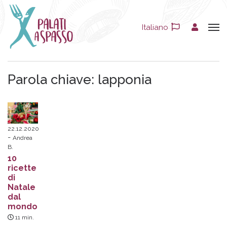
Italiano
Parola chiave:
lapponia
22.12.2020
Andrea
B.
10
ricette
di
Natale
dal
mondo
11
min.