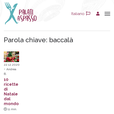
Italiano
Parola chiave:
baccalà
22.12.2020
Andrea
B.
10
ricette
di
Natale
dal
mondo
11
min.