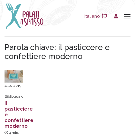
Italiano
Parola chiave:
il pasticcere e
confettiere moderno
11.10.2019
Il
Bibliotecaio
Il
pasticciere
e
confettiere
moderno
4
min.