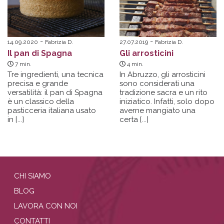
14.09.2020
Fabrizia D.
27.07.2019
Fabrizia D.
Il pan di Spagna
Gli arrosticini
7
min.
4
min.
Tre ingredienti, una tecnica
In Abruzzo, gli arrosticini
precisa e grande
sono considerati una
versatilità: il pan di Spagna
tradizione sacra e un rito
è un classico della
iniziatico. Infatti, solo dopo
pasticceria italiana usato
averne mangiato una
in [...]
certa [...]
CHI SIAMO
BLOG
LAVORA CON NOI
CONTATTI