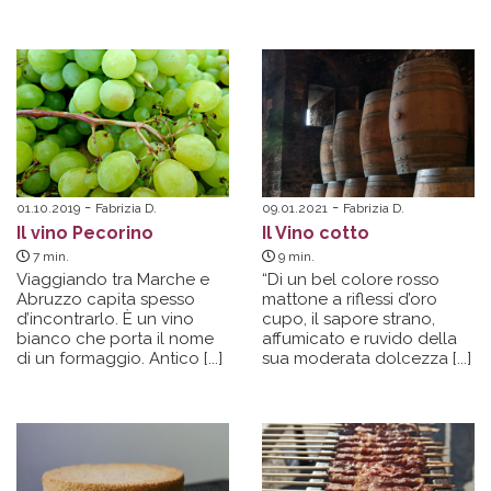
01.10.2019
Fabrizia D.
09.01.2021
Fabrizia D.
Il vino Pecorino
Il Vino cotto
7
min.
9
min.
Viaggiando tra Marche e
“Di un bel colore rosso
Abruzzo capita spesso
mattone a riflessi d’oro
d’incontrarlo. È un vino
cupo, il sapore strano,
bianco che porta il nome
affumicato e ruvido della
di un formaggio.
Antico [...]
sua moderata
dolcezza [...]