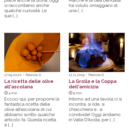
piace anche la storia, oggi
Marche e la dea bendata
vi raccontiamo anche
ha voluto omaggiarvi di
qualche curiosità. Le
una [...]
sue [...]
17.09.2020
Fabrizia D.
12.11.2019
Fabrizia D.
La ricetta delle olive
La Grolla e la Coppa
all'ascolana
dell'amicizia
4
min.
9
min.
Eccoci qui, per proporre la
Intorno ad una tavola ci si
fantastica ricetta delle
incontra, si ride, si
olive all’ascolana di cui
chiacchiera e… si
abbiamo scritto qualche
condivide! Oggi andiamo
articolo fa. Questa ricetta
in Valle D’Aosta,
per [...]
è [...]