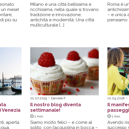
neonato
Milano è una città bellissima e
Roma è una
 un mese!
ricchissima, nella quale si trovano
antichissi
ntare,
tradizione e innovazione,
– e unica 
i più su
antichità e modernità. Una città
pensiamo [.
multiculturale [...]
01.07.2019
Daniele F.
10.04.2018
ata
Il nostro blog diventa
Il manife
 Venezia
settimanale!
passegg
1
min.
1
min.
ti, aperta
Siamo molto felici – e come al
Avendo ri
cqua.
solito, con l’acquolina in bocca –
successo s