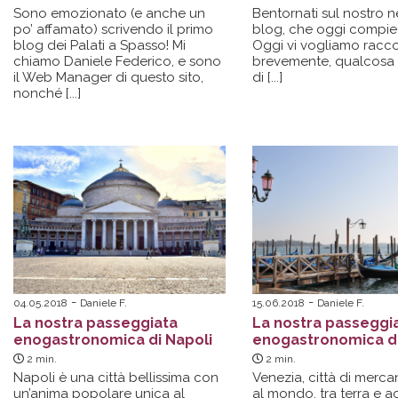
Sono emozionato (e anche un
Bentornati sul nostro 
po’ affamato) scrivendo il primo
blog, che oggi compie
blog dei Palati a Spasso! Mi
Oggi vi vogliamo racco
chiamo
Daniele
Federico, e sono
brevemente, qualcosa d
il Web Manager di questo sito,
di [...]
nonché
[...]
04.05.2018
Daniele F.
15.06.2018
Daniele F.
La nostra passeggiata
La nostra passeggi
enogastronomica di Napoli
enogastronomica di
2
min.
2
min.
Napoli è una città bellissima con
Venezia, città di mercan
un’anima popolare unica al
al mondo, tra terra e a