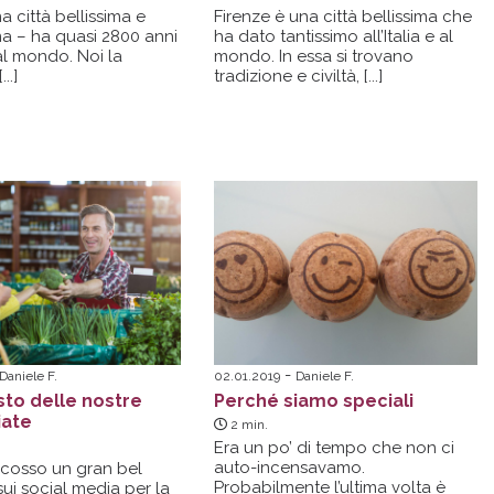
 città bellissima e
Firenze è una città bellissima che
ma – ha quasi 2800 anni
ha dato tantissimo all’Italia e al
al mondo. Noi la
mondo. In essa si trovano
..]
tradizione e
civiltà, [...]
Daniele F.
02.01.2019
Daniele F.
sto delle nostre
Perché siamo speciali
iate
2
min.
Era un po’ di tempo che non ci
auto-incensavamo.
scosso un gran bel
Probabilmente l’ultima volta è
ui social media per la