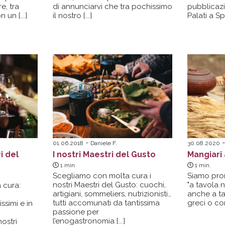
e, tra
di annunciarvi che tra pochissimo
pubblicazi
on
un [...]
il
nostro [...]
Palati a S
01.06.2018
Daniele F.
30.08.2020
i del
I nostri Maestri del Gusto
Mangiari 
1
min.
1
min.
Scegliamo con molta cura i
Siamo pro
nostri Maestri del Gusto: cuochi,
"a tavola 
 cura:
artigiani, sommeliers, nutrizionisti…
anche a ta
tutti accomunati da tantissima
greci o co
ssimi e in
passione per
l’enogastronomia [...]
ostri