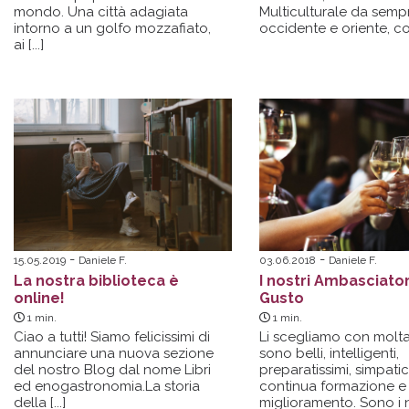
mondo. Una città adagiata
Multiculturale da sempr
intorno a un golfo mozzafiato,
occidente e oriente, c
ai [...]
15.05.2019
Daniele F.
03.06.2018
Daniele F.
La nostra biblioteca è
I nostri Ambasciator
online!
Gusto
1
min.
1
min.
Ciao a tutti! Siamo felicissimi di
Li scegliamo con molta
annunciare una nuova sezione
sono belli, intelligenti,
del nostro Blog dal nome Libri
preparatissimi, simpatici
ed enogastronomia.La storia
continua formazione e
della [...]
miglioramento. Sono i n