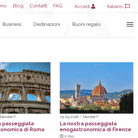
amo
Blog
Contatti
FAQ
Accedi
Italiano
Business
Destinazioni
Buoni regalo
Daniele F.
05.05.2018
Daniele F.
a passeggiata
La nostra passeggiata
ronomica di Roma
enogastronomica di Firenze
2
min.