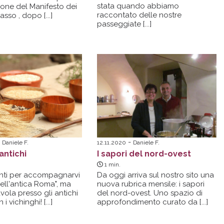
stata quando abbiamo
one del Manifesto dei
raccontato delle nostre
passo ,
dopo [...]
passeggiate [...]
Daniele F.
12.11.2020
Daniele F.
antichi
I sapori del nord-ovest
1
min.
nti per accompagnarvi
Da oggi arriva sul nostro sito una
nell'antica Roma", ma
nuova rubrica mensile: i sapori
vola presso gli antichi
del nord-ovest. Uno spazio di
n i
vichinghi! [...]
approfondimento curato
da [...]