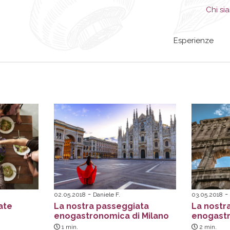
Chi si
Esperienze
02.05.2018
Daniele F.
03.05.2018
ate
La nostra passeggiata
La nostr
enogastronomica di Milano
enogast
1
min.
2
min.