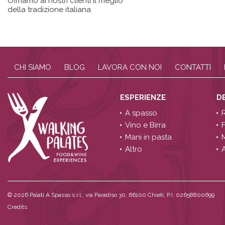
Offriamo ai nostri clienti il meglio
della tradizione italiana
CHI SIAMO
BLOG
LAVORA CON NOI
CONTATTI
ESPERIENZE
D
A spasso
Vino e Birra
Mani in pasta
Altro
A
© 2026
Palati A Spasso s.r.l., via Paradiso 30, 66100 Chieti, P.I. 02658800699
Credits