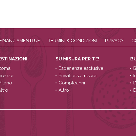
FINANZIAMENTI UE
TERMINI & CONDIZIONI
PRIVACY
C
ESTINAZIONI
SU MISURA PER TE!
B
Roma
Esperienze esclusive
B
Firenze
Privati e su misura
I
Milano
Compleanni
D
ltro
Altro
D