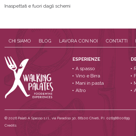
Inaspettati e fuori dagli schemi
CHI SIAMO
BLOG
LAVORA CON NOI
CONTATTI
ESPERIENZE
D
A spasso
Vino e Birra
Mani in pasta
Altro
A
© 2026
Palati A Spasso s.r.l., via Paradiso 30, 66100 Chieti, P.I. 02658800699
Credits