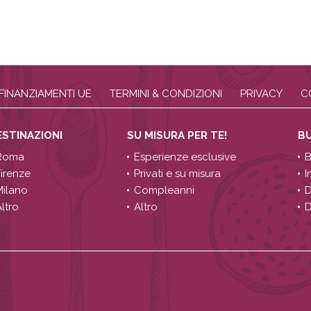
FINANZIAMENTI UE
TERMINI & CONDIZIONI
PRIVACY
C
ESTINAZIONI
SU MISURA PER TE!
B
Roma
Esperienze esclusive
B
Firenze
Privati e su misura
I
Milano
Compleanni
D
ltro
Altro
D