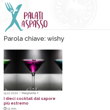
Parola chiave:
wishy
15.12.2020
Margherita T.
I dieci cocktail dal sapore
più estremo
12
min.