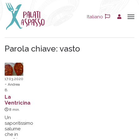
Italiano
Parola chiave:
vasto
17.03.2020
Andrea
B.
La
Ventricina
8
min.
Un
saporitissimo
salume
che in