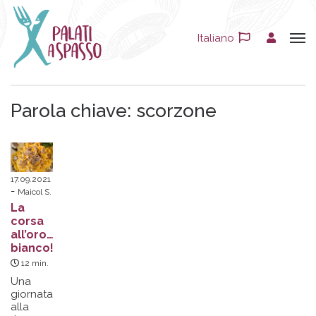
Italiano
Parola chiave:
scorzone
17.09.2021
Maicol S.
La
corsa
all’oro…
bianco!
12
min.
Una
giornata
alla