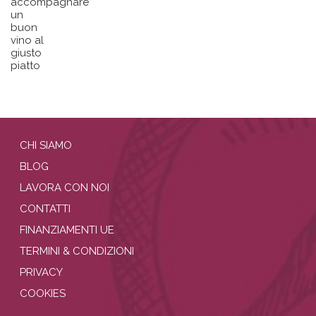
accompagnare
un
buon
vino al
giusto
piatto
CHI SIAMO
BLOG
LAVORA CON NOI
CONTATTI
FINANZIAMENTI UE
TERMINI & CONDIZIONI
PRIVACY
COOKIES