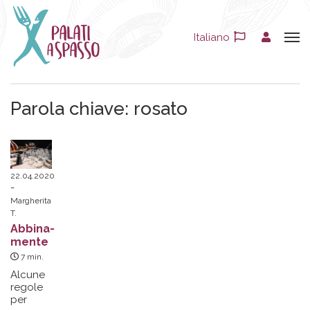
Italiano
Parola chiave:
rosato
22.04.2020
Margherita
T.
Abbina-
mente
7
min.
Alcune
regole
per