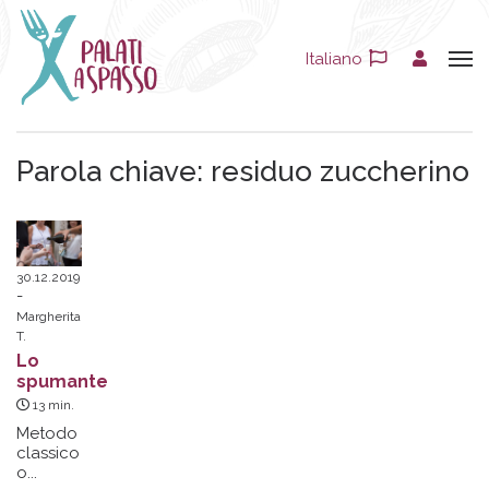
Italiano
Parola chiave:
residuo zuccherino
30.12.2019
Margherita
T.
Lo
spumante
13
min.
Metodo
classico
o...