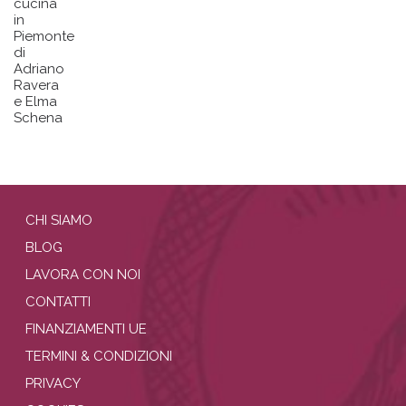
cucina
in
Piemonte
di
Adriano
Ravera
e Elma
Schena
CHI SIAMO
BLOG
LAVORA CON NOI
CONTATTI
FINANZIAMENTI UE
TERMINI & CONDIZIONI
PRIVACY