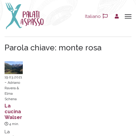
Italiano
Parola chiave:
monte rosa
19.03.2021
Adriano
Ravera &
Elma
Schena
La
cucina
Walser
4
min.
La