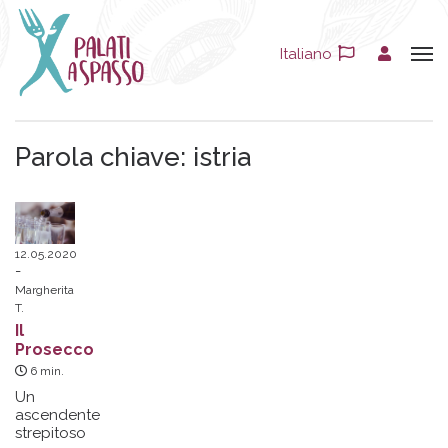
Italiano
Parola chiave:
istria
12.05.2020
Margherita
T.
Il
Prosecco
6
min.
Un
ascendente
strepitoso