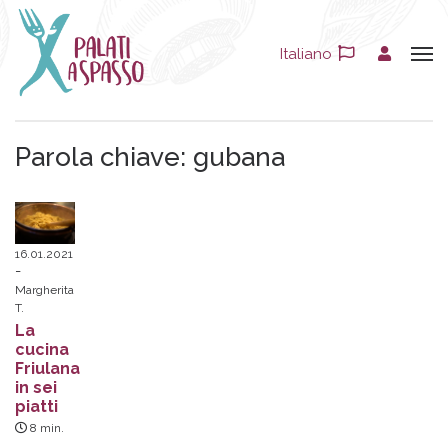
Italiano
Parola chiave:
gubana
16.01.2021
Margherita
T.
La
cucina
Friulana
in sei
piatti
8
min.