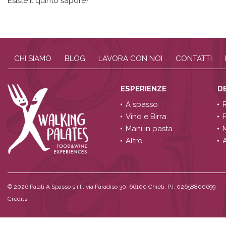
Esiste il quinto sapore?
CHI SIAMO
BLOG
LAVORA CON NOI
CONTATTI
ESPERIENZE
D
A spasso
Vino e Birra
Mani in pasta
Altro
A
© 2026
Palati A Spasso s.r.l., via Paradiso 30, 66100 Chieti, P.I. 02658800699
Credits