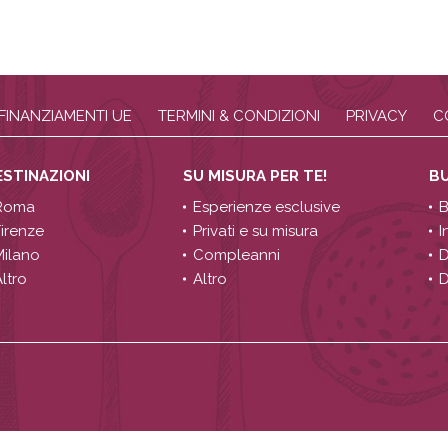
FINANZIAMENTI UE
TERMINI & CONDIZIONI
PRIVACY
C
ESTINAZIONI
SU MISURA PER TE!
B
Roma
Esperienze esclusive
B
Firenze
Privati e su misura
I
Milano
Compleanni
D
ltro
Altro
D