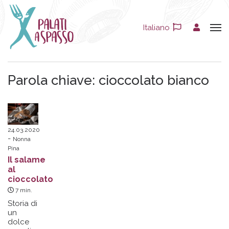
Italiano
Parola chiave:
cioccolato bianco
24.03.2020
Nonna
Pina
Il salame
al
cioccolato
7
min.
Storia di
un
dolce