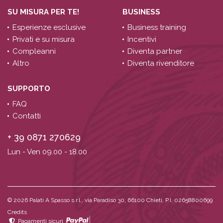
SU MISURA PER TE!
BUSINESS
Esperienze esclusive
Business training
Privati e su misura
Incentivi
Compleanni
Diventa partner
Altro
Diventa rivenditore
SUPPORTO
FAQ
Contatti
+ 39 0871 270629
Lun - Ven 09.00 - 18.00
© 2026
Palati A Spasso s.r.l., via Paradiso 30, 66100 Chieti, P.I. 02658800699
Credits
Pagamenti sicuri