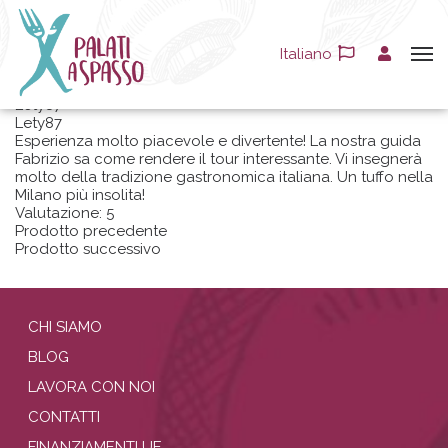
Recensioni
»
Homepage
Italiano
Lety87
Lety87
Esperienza molto piacevole e divertente! La nostra guida
Fabrizio sa come rendere il tour interessante. Vi insegnerà
molto della tradizione gastronomica italiana. Un tuffo nella
Milano più insolita!
Valutazione:
5
Prodotto precedente
Prodotto successivo
CHI SIAMO
BLOG
LAVORA CON NOI
CONTATTI
FINANZIAMENTI UE