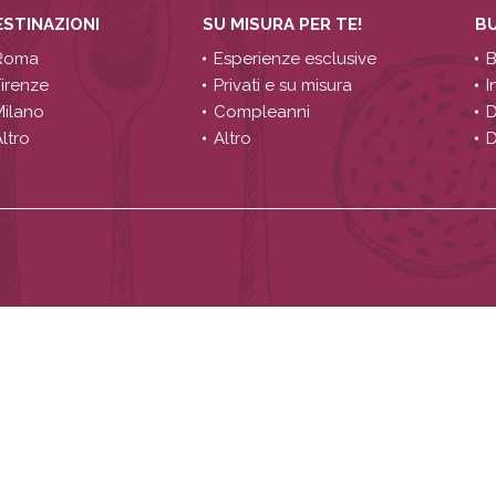
ESTINAZIONI
SU MISURA PER TE!
B
Roma
Esperienze esclusive
B
Firenze
Privati e su misura
I
Milano
Compleanni
D
ltro
Altro
D