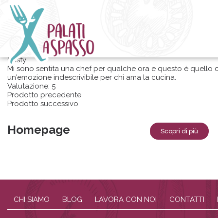
Recensioni
Cristy
Cristy
Mi sono sentita una chef per qualche ora e questo è quello c
un'emozione indescrivibile per chi ama la cucina.
Valutazione:
5
Prodotto precedente
Prodotto successivo
Homepage
Scopri di più
CHI SIAMO
BLOG
LAVORA CON NOI
CONTATTI