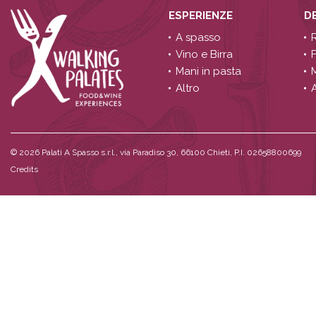
ESPERIENZE
D
A spasso
Vino e Birra
Mani in pasta
Altro
A
© 2026
Palati A Spasso s.r.l., via Paradiso 30, 66100 Chieti, P.I. 02658800699
Credits